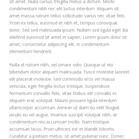
sit amet. Nulla cursus fringilla metus a dictum. Morbi
condimentum nibh nec elit luctus interdum. Aliquam sit
amet massa rutrum tellus sollicitudin varius nec vitae felis.
Proin ex tellus, euismod et nibh et, tempus consequat
dolor. Sed sed malesuada ipsum. Nullam sed ligula eget dui
eleifend euismod sit amet in sapien. Lorem ipsum dolor sit
amet, consectetur adipiscing elit. In condimentum
elementum hendrerit.
Nulla id rutrum nibh, vel ornare odio. Quisque ut nisi
bibendum dolor aliquam malesuada. Fusce molestie laoreet
elit placerat molestie. Sed commodo eros vel massa
vehicula, eget fringilla lectus tristique. Suspendisse
fermentum convallis felis, vitae finibus elit convallis in.
Aliquam erat volutpat. Mauris posuere ligula interdum
ullamcorper accumsan. Aenean ut diam eu velit feugiat
iaculis eu vel augue. Vivamus suscipit volutpat nibh, at
condimentum nisi accumsan mollis. Nam tristique
accumsan lacus. Proin ultricies est et blandit lobortis.
Curabitur a pretium metus, sit amet pulvinar nunc. Donec